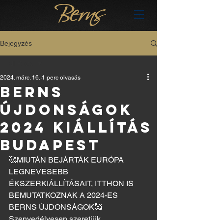
Bejegyzés
All Posts
2024. márc. 16.
1 perc olvasás
All Posts
BERNS
hu
ÚJDONSÁGOK
2024 KIÁLLÍTÁS
BUDAPEST
🥰MIUTÁN BEJÁRTÁK EURÓPA 
LEGNEVESEBB 
ÉKSZERKIÁLLÍTÁSAIT, ITTHON IS 
BEMUTATKOZNAK A 2024-ES 
BERNS ÚJDONSÁGOK🥰
Szenvedélyesen szeretjük 