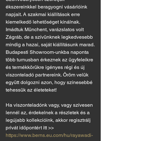
ékszereinkkel beragyogni vásárlóink 
napjait. A szakmai kiállítások erre 
kiemelkedő lehetőséget kínálnak. 
Imádtuk Münchent, varázslatos volt 
Zágráb, de a szívünknek legkedvesebb 
mindig a hazai, saját kiállításunk marad.
Budapesti Showroom-unkba naponta 
több turnusban érkeznek az ügyfeleikre 
és termékkörükre igényes régi és új 
viszonteladó partnereink. Öröm velük 
együtt dolgozni azon, hogy színesebbé 
tehessük az életeteket!
Ha viszonteladónk vagy, vagy szívesen 
lennél az, érdekelnek a részletek és a 
legújabb kollekcióink, akkor regisztrálj 
privát időpontért itt >> 
https://www.berns.eu.com/hu/rayawadi-