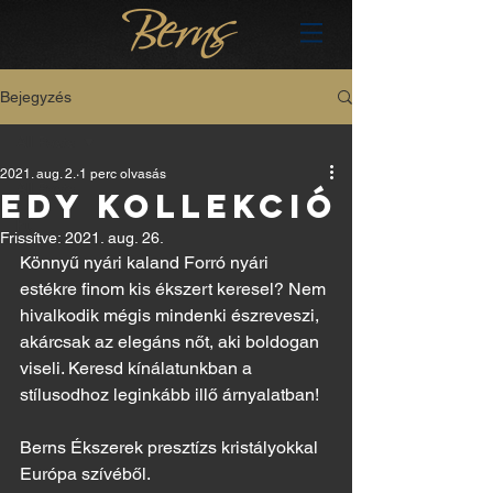
Bejegyzés
All Posts
2021. aug. 2.
1 perc olvasás
All Posts
EDY KOLLEKCIÓ
hu
Frissítve:
2021. aug. 26.
Könnyű nyári kaland Forró nyári 
estékre finom kis ékszert keresel? Nem 
hivalkodik mégis mindenki észreveszi, 
akárcsak az elegáns nőt, aki boldogan 
viseli. Keresd kínálatunkban a 
stílusodhoz leginkább illő árnyalatban! 
Berns Ékszerek presztízs kristályokkal 
Európa szívéből.  