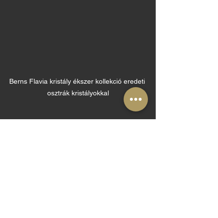
Berns Flavia kristály ékszer kollekció eredeti 
osztrák kristályokkal
#berns
#bernsékszerek
#kristalyekszer
Az összes megtekintése
Friss bejegyzések