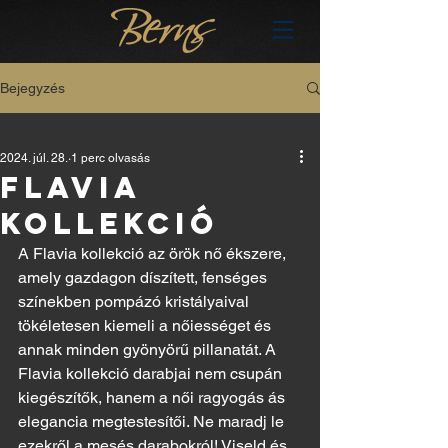
Bejegyzés
All Posts
2024. júl. 28.
1 perc olvasás
All Posts
Flavia
hu
kollekció
A Flavia kollekció az örök nő ékszere, 
amely gazdagon díszített, fenséges 
színekben pompázó kristályaival 
tökéletesen kiemeli a nőiességet és 
annak minden gyönyörű pillanatát. A 
Flavia kollekció darabjai nem csupán 
kiegészítők, hanem a női ragyogás ás 
elegancia megtestesítői. Ne maradj le 
ezekről a mesés darabokról! Viseld és 