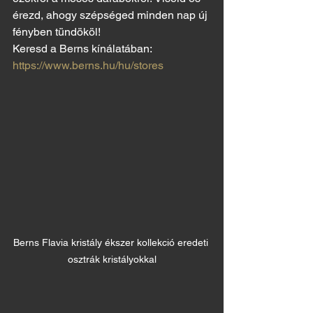
érezd, ahogy szépséged minden nap új 
fényben tündököl!
Keresd a Berns kínálatában: 
https://www.berns.hu/hu/stores
Berns Flavia kristály ékszer kollekció eredeti 
osztrák kristályokkal