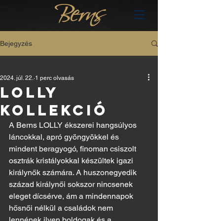
Bejegyzés
All Posts
2024. júl. 22.
1 perc olvasás
All Posts
Lolly
hu
kollekció
A Berns LOLLY ékszerei hangsúlyos 
láncokkal, apró gyöngyökkel és 
mindent beragyogó, finoman csiszolt 
osztrák kristályokkal készültek igazi 
királynők számára. A huszonegyedik 
század királynői sokszor nincsenek 
eleget dícsérve, ám a mindennapok 
hősnői nélkül a családok nem 
lennének ilyen boldogak és a 