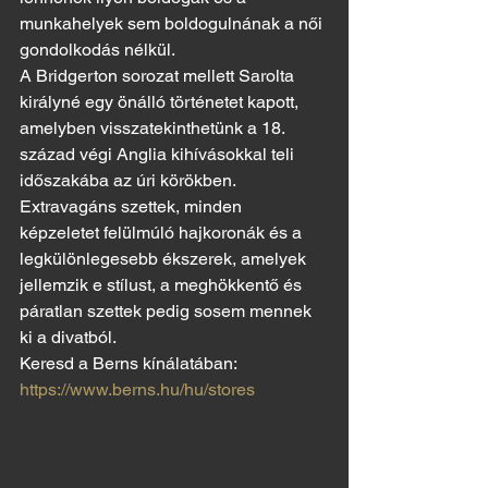
munkahelyek sem boldogulnának a női 
gondolkodás nélkül.
A Bridgerton sorozat mellett Sarolta 
királyné egy önálló történetet kapott, 
amelyben visszatekinthetünk a 18. 
század végi Anglia kihívásokkal teli 
időszakába az úri körökben. 
Extravagáns szettek, minden 
képzeletet felülmúló hajkoronák és a 
legkülönlegesebb ékszerek, amelyek 
jellemzik e stílust, a meghökkentő és 
páratlan szettek pedig sosem mennek 
ki a divatból.
Keresd a Berns kínálatában: 
https://www.berns.hu/hu/stores