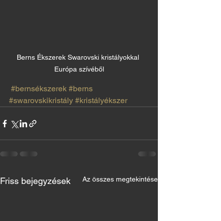
Berns Ékszerek Swarovski kristályokkal 
Európa szívéből
#bernsékszerek
#berns
#swarovskikristály
#kristályékszer
Az összes megtekintése
Friss bejegyzések