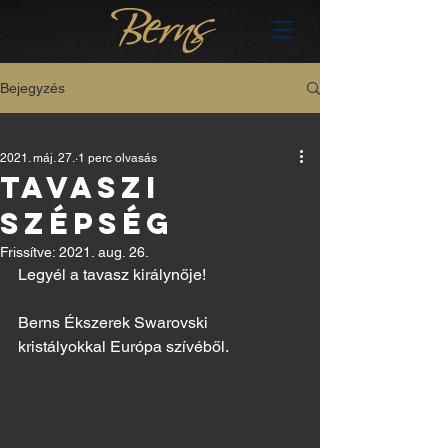
Bejegyzés
All Posts
2021. máj. 27.
1 perc olvasás
All Posts
TAVASZI
hu
SZÉPSÉG
Frissítve:
2021. aug. 26.
Legyél a tavasz királynője!
Berns Ékszerek Swarovski 
kristályokkal Európa szívéből.