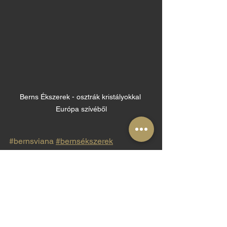
Berns Ékszerek - osztrák kristályokkal 
Európa szívéből
#bernsviana
#bernsékszerek
#kristályékszer
#berns
#karkötő
#sportosanelegáns
#energikus