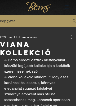
Bejegyzés
All Posts
2022. dec. 11.
1 perc olvasás
All Posts
VIANA
hu
KOLLEKCIÓ
A Berns eredeti osztrák kristályokkal 
készülő legújabb kollekciója a karkötők 
szerelmeseinek szól.
A Viana kollekció kifinomult, lágy esésű 
karláncai és letisztult, könnyed 
eleganciát sugárzó kristályai 
színárnyalatonként más stílust 
testesíthenek meg. Lehetnek sportosan 
elegáns, vagy vidám, fiatalosan 