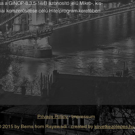
ása
a GINOP-8.3.5-18/B azonosító jelű Mikro-, kis-
ai korszerűsítése célú Hitelprogram keretében
t
Privacy Policy
- Impressum
 2015 by Berns from Rayawadi - created by
kovetkezolepes.hu