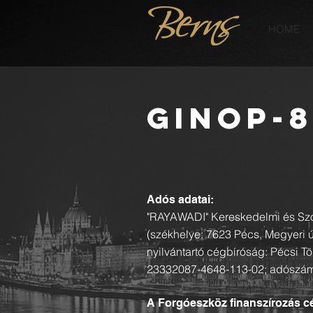
HOME
GINOP-8
Adós adatai:
"RAYAWADI" Kereskedelmi és Szol
(székhelye: 7623 Pécs, Megyeri 
nyilvántartó cégbíróság: Pécsi Tö
23332087-4648-113-02; adószám
A Forgóeszköz finanszírozás cé