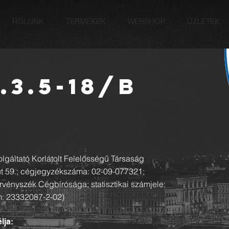
RÓLUNK
TERMÉKEK
WEBSHOP
ÜZLETEK
.3.5-18/B
gáltató Korlátolt Felelősségű Társaság
út 59.; cégjegyzékszáma: 02-09-077321;
rvényszék Cégbírósága; statisztikai számjele:
: 23332087-2-02)
lja: