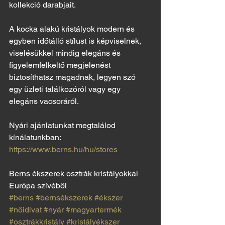
kollekció darabjait.
A kocka alakú kristályok modern és 
egyben időtálló stílust is képviselnek, 
viselésükkel mindig elegáns és 
figyelemfelkeltő megjelenést 
biztosíthatsz magadnak, legyen szó 
egy üzleti találkozóról vagy egy 
elegáns vacsoráról.
Nyári ajánlatunkat megtalálod 
kínálatunkban:
https://www.berns.hu/hu/stores
Berns ékszerek osztrák kristályokkal 
Európa szívéből
#berns
#bernsékszerek
#ékszer
#nőidivat
#nyár
#magyartermék
#osztrákkristály
#kristályékszer