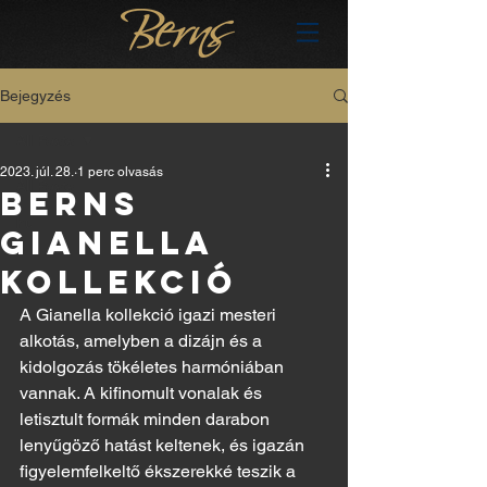
Bejegyzés
All Posts
2023. júl. 28.
1 perc olvasás
All Posts
Berns
hu
Gianella
kollekció
A Gianella kollekció igazi mesteri 
alkotás, amelyben a dizájn és a 
kidolgozás tökéletes harmóniában 
vannak. A kifinomult vonalak és 
letisztult formák minden darabon 
lenyűgöző hatást keltenek, és igazán 
figyelemfelkeltő ékszerekké teszik a 