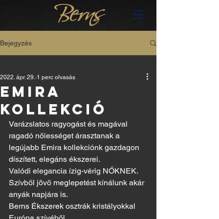
Bejegyzés
All Posts
2022. ápr. 29.
1 perc olvasás
All Posts
EMIRA
hu
KOLLEKCIÓ
Varázslatos ragyogást és magával 
ragadó nőiességet árasztanak a 
legújabb Emira kollekciónk gazdagon 
díszített, elegáns ékszerei.
Valódi elegancia ízig-vérig NŐKNEK. 
Szívből jövő meglepetést kínálunk akár 
anyák napjára is.
Berns Ékszerek osztrák kristályokkal 
Európa szívéből