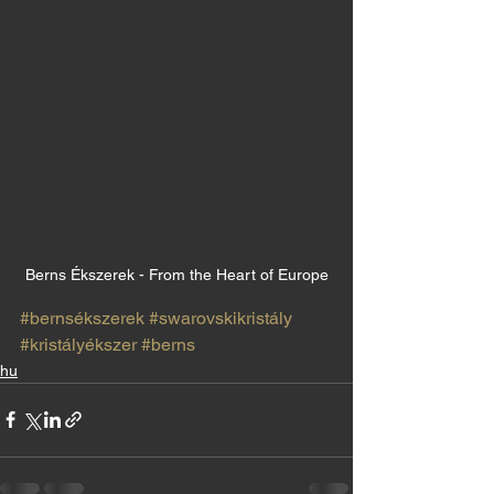
Berns Ékszerek - From the Heart of Europe
#bernsékszerek
#swarovskikristály
#kristályékszer
#berns
hu