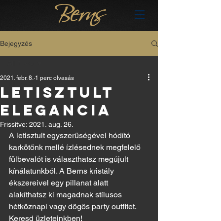
Bejegyzés
All Posts
2021. febr. 8.
1 perc olvasás
All Posts
LETISZTULT
hu
ELEGANCIA
Frissítve:
2021. aug. 26.
A letisztult egyszerűségével hódító 
karkötőnk mellé ízlésednek megfelelő 
fülbevalót is választhatsz megújult 
kínálatunkból. A Berns kristály 
ékszereivel egy pillanat alatt 
alakíthatsz ki magadnak stílusos 
hétköznapi vagy dögös party outfitet. 
Keresd üzleteinkben!