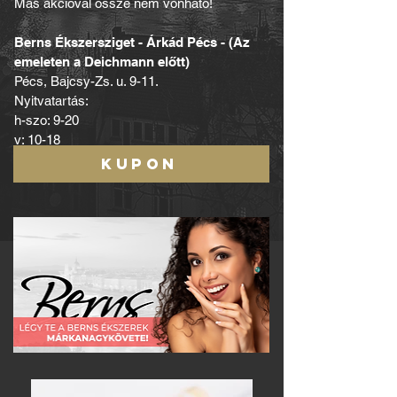
Más akcióval össze nem vonható!
Berns Ékszersziget - Árkád Pécs - (Az
emeleten a Deichmann előtt)
Pécs, Bajcsy-Zs. u. 9-11.
Nyitvatartás:
h-szo: 9-20
v: 10-18
KUPON