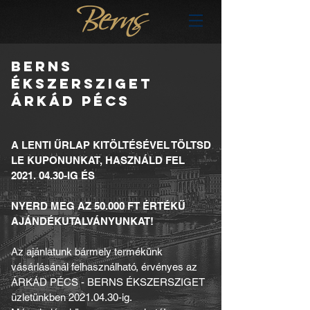
BERNS
ÉKSZERSZIGET
ÁRKÁD PÉCS
A LENTI ŰRLAP KITÖLTÉSÉVEL TÖLTSD
LE KUPONUNKAT, HASZNÁLD FEL
2021. 04.30
-IG ÉS
NYERD MEG AZ 50.000 FT ÉRTÉKŰ
AJÁNDÉKUTALVÁNYUNKAT!
Az ajánlatunk bármely termékünk
vásárlásánál felhasználható, érvényes az
ÁRKÁD PÉCS - BERNS ÉKSZERSZIGET
üzletünkben
2021.04.30
-ig.