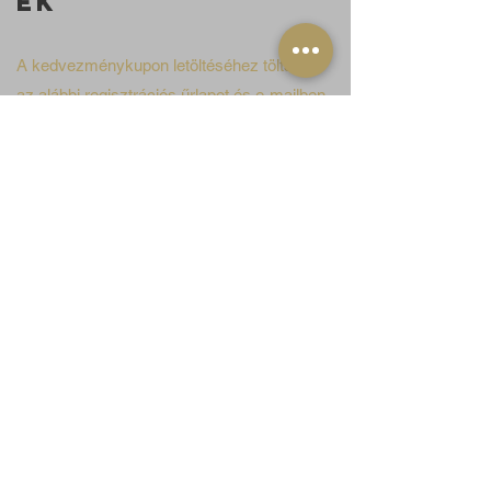
ÉK
A kedvezménykupon letöltéséhez töltsd ki
az alábbi regisztrációs űrlapot és e-mailben
már küldjük is!
Ha nem találod a beérkező leveleid között,
akkor nézz rá majd a a promóció vagy
spam mappára is, mert lehet, hogy oda
szűri a levelező programod.
A legfrissebb híreinkért kövess minket a
social media csatornáinkon!