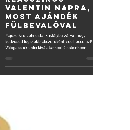
AZ ÖRÖK
KLASSZIKUS
VALENTIN NAPRA,
MOST AJÁNDÉK
FÜLBEVALÓVAL
Fejezd ki érzelmeidet kristályba zárva, hogy
kedvesed legszebb ékszereként viselhesse azt!
Válogass aktuális kínálatunkból üzleteinkben...