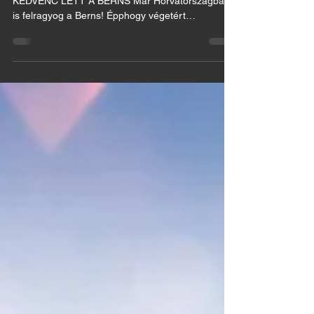
A ZÁGRÁBI ÉKSZER KIÁLLÍTÁSON IS NAGY
KEDVENC LETT A BERNS Már Horvátországban
is felragyog a Berns! Épphogy végetért
Münchenben Európa...