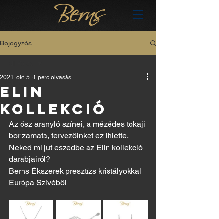
Bejegyzés
All Posts
2021. okt. 5.
1 perc olvasás
All Posts
ELIN
hu
KOLLEKCIÓ
Az ősz aranyló színei, a mézédes tokaji 
bor zamata, tervezőinket ez ihlette. 
Neked mi jut eszedbe az Elin kollekció 
darabjairól? 
Berns Ékszerek presztízs kristályokkal 
Európa Szívéből