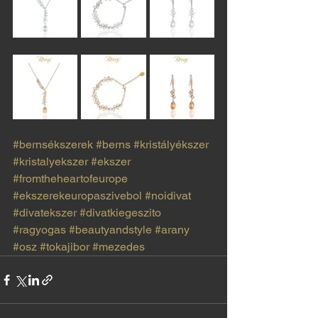
#bernsékszerek
#berns
#kristályékszer
#kristalyekszer
#ekszer
#fromtheheartofeurope
#ekszerekeuropaszivebol
#noidivat
#divatekszer
#divatkiegeszito
#ragyogas
#beautyandstyle
#arany
#osz
#tokajibor
#mezedes